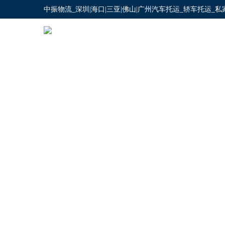
中振物流_深圳|海口|三亚|佛山|广州汽车托运_轿车托运_