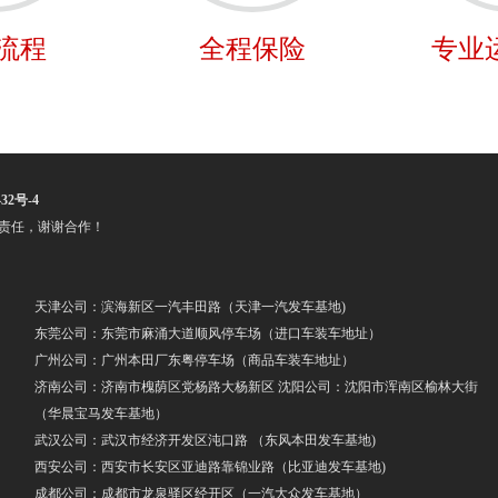
流程
全程保险
专业
32号-4
责任，谢谢合作！
天津公司：滨海新区一汽丰田路（天津一汽发车基地)
东莞公司：东莞市麻涌大道顺风停车场（进口车装车地址）
广州公司：广州本田厂东粤停车场（商品车装车地址）
济南公司：济南市槐荫区党杨路大杨新区 沈阳公司：沈阳市浑南区榆林大街
（华晨宝马发车基地）
武汉公司：武汉市经济开发区沌口路 （东风本田发车基地)
西安公司：西安市长安区亚迪路靠锦业路（比亚迪发车基地)
成都公司：成都市龙泉驿区经开区（一汽大众发车基地）