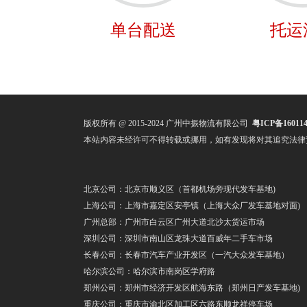
单台配送
托运
版权所有 @ 2015-2024 广州中振物流有限公司
粤ICP备160114
本站内容未经许可不得转载或挪用，如有发现将对其追究法律
北京公司：北京市顺义区（首都机场旁现代发车基地)
上海公司：上海市嘉定区安亭镇（上海大众厂发车基地对面)
广州总部：广州市白云区广州大道北沙太货运市场
深圳公司：深圳市南山区龙珠大道百威年二手车市场
长春公司：长春市汽车产业开发区（一汽大众发车基地）
哈尔滨公司：哈尔滨市南岗区学府路
郑州公司：郑州市经济开发区航海东路（郑州日产发车基地)
重庆公司：重庆市渝北区加工区六路东顺龙祥停车场